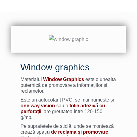
Window graphics
Materialul
Window Graphics
este o unealta
puternică de promovare a informațiilor și
reclamelor.
Este un autocolant PVC, se mai numește și
one way vision
sau o
folie adezivă cu
perforații
,
are greutatea între 120-150
g/mp.
Pe suprafețele de sticlă, unde se montează
crează spați
u
de reclama și promovare
.