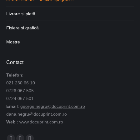
Livrare și plată
Fișiere și grafică
Mostre
Contact
Telefon
:
021 230 66 10
0726 067 505
0724 067 501
Email
:
george.negru@docuprint.com.ro
dana.negru@docuprint.com.ro
Web
:
www.docuprint.com.ro
Find us on: