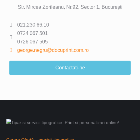
Str. Mircea Zorileanu, Nr.92, Sector 1, București
021.230.66.10
0724 067 501
0726 067 505
george.negru@docuprint.com.ro
Contactati-ne
Cerere Ofertă – servicii tipografice