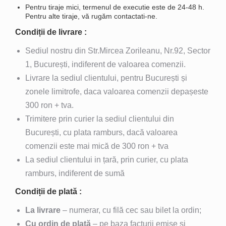
Pentru tiraje mici, termenul de executie este de 24-48 h.
Pentru alte tiraje, vă rugăm
contactati-ne.
Condiții de livrare :
Sediul nostru din Str.Mircea Zorileanu, Nr.92, Sector
1, București, indiferent de valoarea comenzii.
Livrare la sediul clientului, pentru București și
zonele limitrofe, daca valoarea comenzii depașeste
300 ron + tva.
Trimitere prin curier la sediul clientului din
București, cu plata ramburs, dacă valoarea
comenzii este mai mică de 300 ron + tva
La sediul clientului in țară, prin curier, cu plata
ramburs, indiferent de sumă
Condiții de plată :
La livrare
– numerar, cu filă cec sau bilet la ordin;
Cu ordin de plată
– pe baza facturii emise și