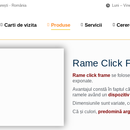
urești - România
Luni – Vin
Carti de vizita
Produse
Servicii
Cerere
Rame Click 
Rame click frame
se folose
exponate.
Avantajul constă în faptul că
ramele având un
dispoziti
Dimensiunile sunt variate, col
Că și culori,
predomină argi