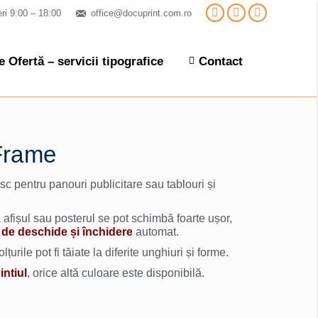
eri 9:00 – 18:00
office@docuprint.com.ro
 Ofertă – servicii tipografice
Contact
Frame
sc pentru panouri publicitare sau tablouri și
 afișul sau posterul se pot schimbă foarte ușor,
v de deschide și închidere
automat.
țurile pot fi tăiate la diferite unghiuri și forme.
ntiul
, orice altă culoare este disponibilă.