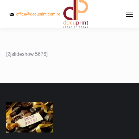
office@docuprint.com.ro
[2jslideshow 5676]