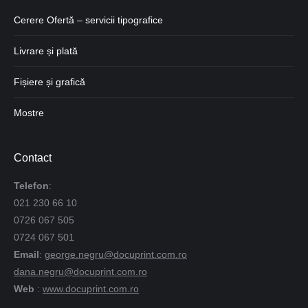
Cerere Ofertă – servicii tipografice
Livrare și plată
Fișiere și grafică
Mostre
Contact
Telefon
:
021 230 66 10
0726 067 505
0724 067 501
Email
:
george.negru@docuprint.com.ro
dana.negru@docuprint.com.ro
Web
:
www.docuprint.com.ro